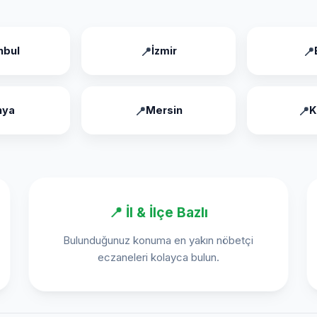
nbul
İzmir
nya
Mersin
K
📍 İl & İlçe Bazlı
Bulunduğunuz konuma en yakın nöbetçi
eczaneleri kolayca bulun.