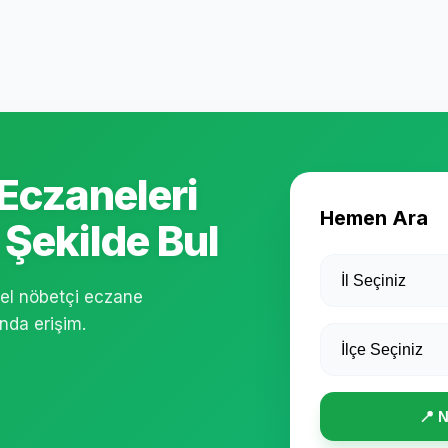
Eczaneleri
Hemen Ara
 Şekilde Bul
cel nöbetçi eczane
ında erişim.
📍 N