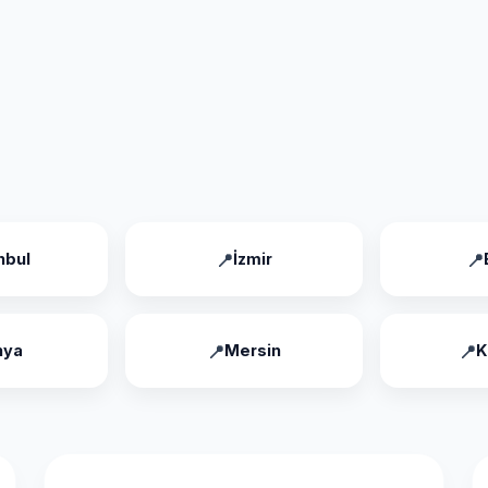
nbul
İzmir
nya
Mersin
K