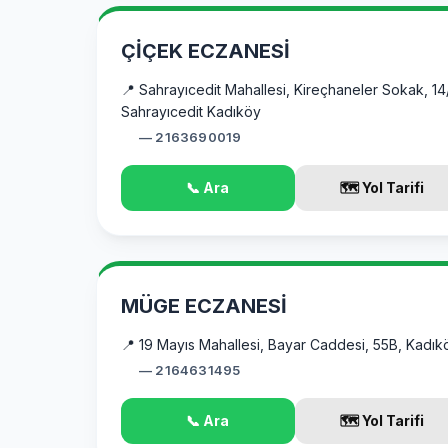
ÇİÇEK ECZANESİ
📍 Sahrayıcedit Mahallesi, Kireçhaneler Sokak, 14
Sahrayıcedit Kadıköy
— 2163690019
📞 Ara
🗺️ Yol Tarifi
MÜGE ECZANESİ
📍 19 Mayıs Mahallesi, Bayar Caddesi, 55B, Kadık
— 2164631495
📞 Ara
🗺️ Yol Tarifi