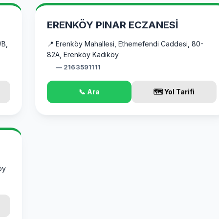
ERENKÖY PINAR ECZANESİ
/B,
📍 Erenköy Mahallesi, Ethemefendi Caddesi, 80-
82A, Erenköy Kadıköy
— 2163591111
📞 Ara
🗺️ Yol Tarifi
öy