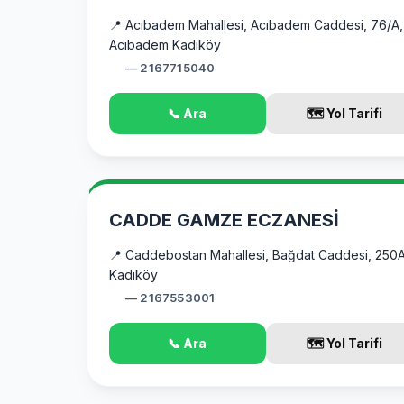
📍 Acıbadem Mahallesi, Acıbadem Caddesi, 76/A,
Acıbadem Kadıköy
— 2167715040
📞 Ara
🗺️ Yol Tarifi
CADDE GAMZE ECZANESİ
📍 Caddebostan Mahallesi, Bağdat Caddesi, 250A
Kadıköy
— 2167553001
📞 Ara
🗺️ Yol Tarifi