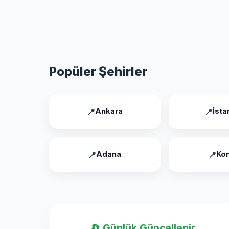
Popüler Şehirler
Ankara
İsta
Adana
Ko
🔄 Günlük Güncellenir