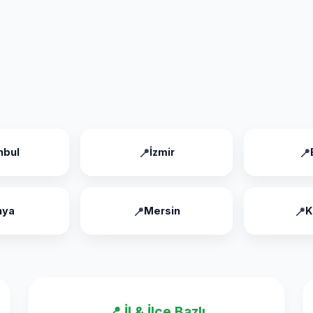
nbul
İzmir
nya
Mersin
K
📍 İl & İlçe Bazlı