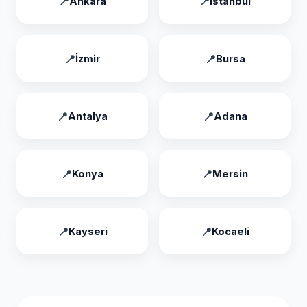
Ankara
İstanbul
İzmir
Bursa
Antalya
Adana
Konya
Mersin
Kayseri
Kocaeli