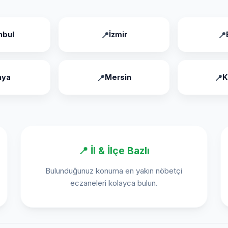
nbul
İzmir
nya
Mersin
K
📍 İl & İlçe Bazlı
Bulunduğunuz konuma en yakın nöbetçi
eczaneleri kolayca bulun.