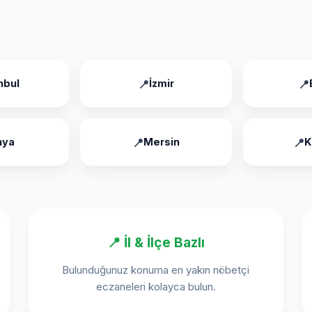
nbul
İzmir
nya
Mersin
K
📍 İl & İlçe Bazlı
Bulunduğunuz konuma en yakın nöbetçi
eczaneleri kolayca bulun.