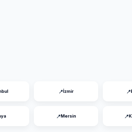
nbul
İzmir
nya
Mersin
K